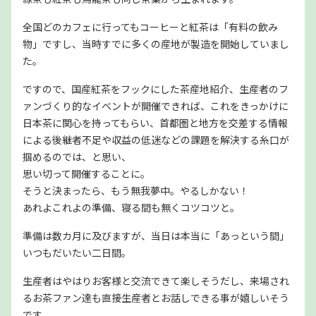
全国どのカフェに行ってもコーヒーと紅茶は「有料の飲み
物」ですし、当時すでに多くの産地が製造を開始していまし
た。
ですので、国産紅茶をフックにした茶産地紹介、生産者のフ
ァンづくり的なイベントが開催できれば、これをきっかけに
日本茶に関心を持ってもらい、首都圏と地方を交差する情報
による後継者不足や収益の低迷などの課題を解決する糸口が
掴めるのでは、と思い、
思い切って開催することに。
そうと決まったら、もう無我夢中。やるしかない！
あれよこれよの準備、寝る間も無くコツコツと。
準備は数カ月に及びますが、当日は本当に「あっという間」
いつもだいたい二日間。
生産者はやはりお客様と交流できて楽しそうだし、来場され
るお茶ファン達も直接生産者とお話しできる事が嬉しいそう
です。