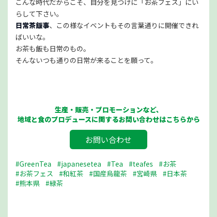
こんな時代だからこそ、自分を見つけに「お茶フェス」にい
らして下さい。
日常茶飯事
、この様なイベントもその言葉通りに開催できれ
ばいいな。
お茶も飯も日常のもの。
そんないつも通りの日常が来ることを願って。
生産・販売・プロモーションなど、
地域と食のプロデュースに関するお問い合わせはこちらから
お問い合わせ
#GreenTea
#japanesetea
#Tea
#teafes
#お茶
#お茶フェス
#和紅茶
#国産烏龍茶
#宮崎県
#日本茶
#熊本県
#緑茶