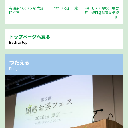
有機茶のススメ＠大分
「つたえる」一覧
いにしえの息吹「朝宮
臼杵市
茶」翌日@滋賀県信楽
町
トップページへ戻る
Back to top
つたえる
Blog