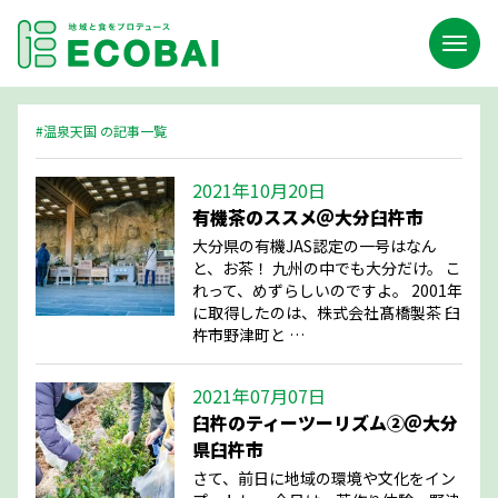
#温泉天国 の記事一覧
2021年10月20日
有機茶のススメ＠大分臼杵市
大分県の有機JAS認定の一号はなん
と、お茶！ 九州の中でも大分だけ。 こ
れって、めずらしいのですよ。 2001年
に取得したのは、株式会社髙橋製茶 臼
杵市野津町と …
2021年07月07日
臼杵のティーツーリズム②＠大分
県臼杵市
さて、前日に地域の環境や文化をイン