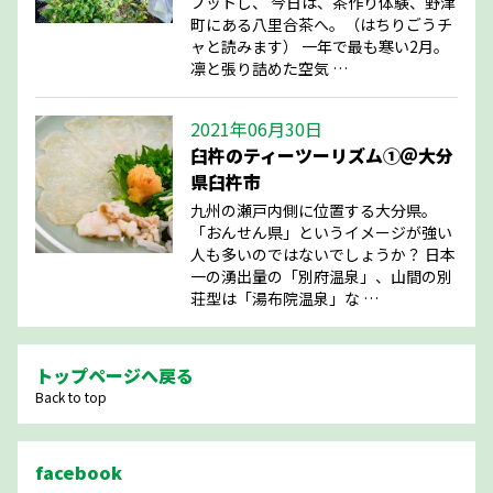
プットし、 今日は、茶作り体験、野津
町にある八里合茶へ。（はちりごうチ
ャと読みます） 一年で最も寒い2月。
凛と張り詰めた空気 …
2021年06月30日
臼杵のティーツーリズム①＠大分
県臼杵市
九州の瀬戸内側に位置する大分県。
「おんせん県」というイメージが強い
人も多いのではないでしょうか？ 日本
一の湧出量の「別府温泉」、山間の別
荘型は「湯布院温泉」な …
トップページへ戻る
Back to top
facebook