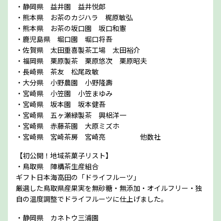
・静岡県 益井園 益井悦郎
・熊本県 お茶のカジハラ 梶原敏弘
・熊本県 お茶の坂口園 坂口和憲
・鹿児島県 堀口園 堀口将吾
・佐賀県 太田重喜製茶工場 太田裕介
・福岡県 栗原製茶 栗原悠次 栗原昭夫
・長崎県 茶友 松尾政敏
・大分県 小野農園 小野隆壽
・宮崎県 小笠園 小笠まゆみ
・宮崎県 坂本園 坂本健吾
・宮崎県 五ヶ瀬緑製茶 興梠洋一
・宮崎県 赤藤茶園 大原ミズホ
・宮崎県 宮崎茶房 宮崎亮 他数社
【初公開！地域茶菓子リスト】
・鳥取県 陣構茶生産組合
ギフト日本海高田の「ドライフルーツ」
厳選した鳥取県産果実を無砂糖・無添加・オイルフリー・独
自の温度調整でドライフルーツに仕上げました。
・静岡県 カネトウ三浦園