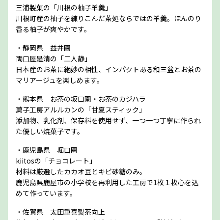
三浦製菓の「川根の柚子羊羹」
川根町産の柚子を練りこんだ茶処ならではの羊羹。ほんのり
香る柚子が爽やかです。
・静岡県 益井園
両口屋是清の「二人静」
日本産のお茶に絶妙の相性、インパクトある和三盆とお茶の
マリアージュを楽しめます。
・熊本県 お茶の坂口園・お茶のカジハラ
菓子工房アルルカンの「甘夏スティック」
添加物、乳化剤、保存料を使用せず、一つ一つ丁寧に作られ
た優しい焼菓子です。
・鹿児島県 堀口園
kiitosの「チョコレート」
材料は厳選したカカオ豆とキビ砂糖のみ。
鹿児島県鹿屋市の小学校を再利用した工房で1枚１枚心を込
めて作っています。
・佐賀県 太田重喜製茶向上