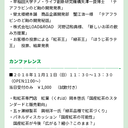
・早稲田大学ナノ・ライフ創新研究機構矢澤一良博士 「テ
アフラビンのど飴の開発発表」
・榮太楼總本舗 商品企画開発部 蟹江浩一様 「テアフラ
ビンのど飴の開発秘話」
・株式会社LOAD&ROAD 河野辺和典様、「新しいお茶の飲
み方提案」
・お客様の投票による「紅茶王」「緑茶王」「ほうじ茶ラテ
王」 投票、結果発表
カンファレンス
————————————————————————-
■２０１８年１１月１１日（日）１１：３０～１３：３０
（OPEN:11:00～）
当日受付のみ ￥1,000 （試飲付き）
・和紅茶専門店 紅葉（くれは）岡本啓氏「国産紅茶のスタ
ンダードと販売動向」
・五ヶ瀬緑製茶 興梠洋一氏「緑茶品種で紅茶づくり」
・パネルディスカッション「国産紅茶の可能性」
国産紅茶が今後「広がる？縮小？このまま？」