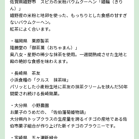
佐賀県嬉野市 スピカの米粉バウムクーヘン「嬉輪（きり
ん）」
嬉野産の米粉と地卵を使った、もっちりとした食感の甘すぎ
ないバウムクーヘン。
紅茶によく合います。
・福岡県 栗原製茶
隆勝堂の「御茶萬（おちゃまん）」
奥八女・星野の稀少な抹茶を使用。一週間熟成させた生地と
餡の絶妙な食感を味わえます。
・長崎県 茶友
小浜食糧の「クルス 抹茶味」
パリッとした小麦粉生地に茶友の抹茶クリームを挟んだ50年
間愛され続ける長崎銘菓。
・大分県 小野農園
お菓子のうめだの、「佐伯藩菊姫物語」
大分県内トップクラスの生産量を誇るイチゴの産地である佐
伯市菓子組合が作り上げた新イチゴのブラウニーです。
・宮崎県 五ヶ瀬新緑会