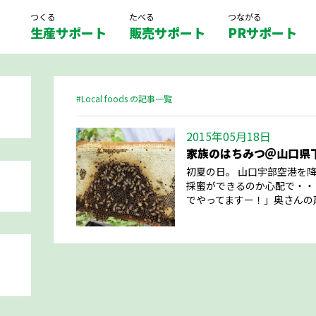
つくる
たべる
つながる
生産サポート
販売サポート
PRサポート
#Local foods の記事一覧
2015年05月18日
家族のはちみつ＠山口県
初夏の日。 山口宇部空港を
採蜜ができるのか心配で・・
でやってますー！」奥さんの