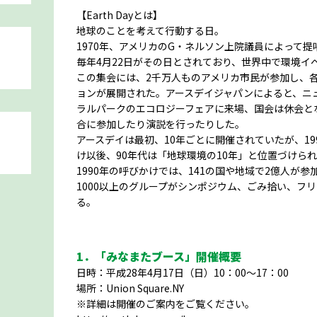
【Earth Dayとは】
地球のことを考えて行動する日。
1970年、アメリカのG・ネルソン上院議員によって提
毎年4月22日がその日とされており、世界中で環境イ
この集会には、2千万人ものアメリカ市民が参加し、
ョンが展開された。アースデイジャパンによると、ニ
ラルパークのエコロジーフェアに来場、国会は休会と
合に参加したり演説を行ったりした。
アースデイは最初、10年ごとに開催されていたが、1
け以後、90年代は「地球環境の10年」と位置づけら
1990年の呼びかけでは、141の国や地域で2億人が参
1000以上のグループがシンポジウム、ごみ拾い、フ
る。
1．「みなまたブース」開催概要
日時：平成28年4月17日（日）10：00～17：00
場所：Union Square.NY
※詳細は開催のご案内をご覧ください。