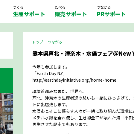
つくる
たべる
つながる
生産サポート
販売サポート
PRサポート
トップ
つながる
熊本県芦北・津奈木・水俣フェア＠New York
今年も参加します。
「Earth Day N.Y」
http://earthdayinitiative.org/home-home
環境首都みなまた、世界へ。
芦北、津奈木の生産者達の想いも一緒にひっさげて、ニュ
トに出店致します。
水俣市とそこに暮らす人々が一緒に取り組んだ環境に
メチル水銀を垂れ流し、生き物全てが壊れた海「不知
再生させた歴史でもあります。