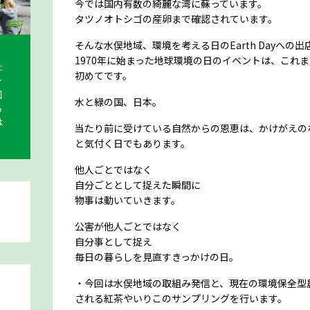
今では国内有数の綺麗な湾に蘇っています。
タツノオトシゴの産卵まで確認されています。
そんな水俣地域、環境を考える日のEarth Dayへの
1970年に始まった地球環境の日のイベントは、これ
た
初めてです。
身
知
水と緑の国、日本。
ら
は
当たり前に受けている自然からの恩恵は、かけがえの
と気付く日でもあります。
他人ごとではなく
自分ごととして捉えた瞬間に
物事は動いていきます。
公害が他人ごとではなく
自分事として捉え
毎日の暮らしを見直すきっかけの日。
・今回は水俣地域の取組み発信と、現在の環境保全型
される紅茶やいりこのサンプリングを行います。